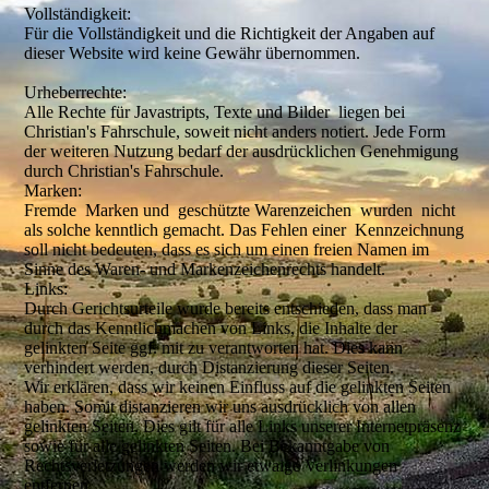
Vollständigkeit:
Für die Vollständigkeit und die Richtigkeit der Angaben auf
dieser Website wird keine Gewähr übernommen.
Urheberrechte:
Alle Rechte für Javastripts, Texte und Bilder liegen bei
Christian's Fahrschule, soweit nicht anders notiert. Jede Form
der weiteren Nutzung bedarf der ausdrücklichen Genehmigung
durch Christian's Fahrschule.
Marken:
Fremde Marken und geschützte Warenzeichen wurden nicht
als solche kenntlich gemacht. Das Fehlen einer Kennzeichnung
soll nicht bedeuten, dass es sich um einen freien Namen im
Sinne des Waren- und Markenzeichenrechts handelt.
Links:
Durch Gerichtsurteile wurde bereits entschieden, dass man
durch das Kenntlichmachen von Links, die Inhalte der
gelinkten Seite ggf. mit zu verantworten hat. Dies kann
verhindert werden, durch Distanzierung dieser Seiten.
Wir erklären, dass wir keinen Einfluss auf die gelinkten Seiten
haben. Somit distanzieren wir uns ausdrücklich von allen
gelinkten Seiten. Dies gilt für alle Links unserer Internetpräsenz
sowie für alle gelinkten Seiten. Bei Bekanntgabe von
Rechtsverletzungen werden wir etwaige Verlinkungen
entfernen.